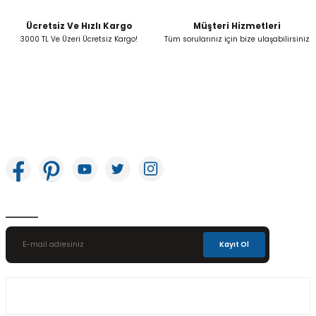
Ücretsiz Ve Hızlı Kargo
Müşteri Hizmetleri
Gönder
3000 TL Ve Üzeri Ücretsiz Kargo!
Tüm sorularınız için bize ulaşabilirsiniz
İkitelli OSB Mah. Bağcılar Güngören Sanayi Sitesi Beyaz Tower No:8 Başakşehir /
İstanbul
E-Bülten Aboneliği
Kayıt Ol
Üyelik