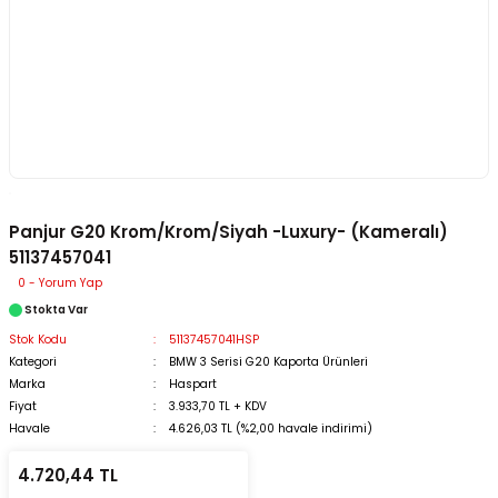
Panjur G20 Krom/Krom/Siyah -Luxury- (Kameralı)
51137457041
0 - Yorum Yap
Stokta Var
Stok Kodu
51137457041HSP
Kategori
BMW 3 Serisi G20 Kaporta Ürünleri
Marka
Haspart
Fiyat
3.933,70 TL + KDV
Havale
4.626,03 TL (%2,00 havale indirimi)
4.720,44 TL