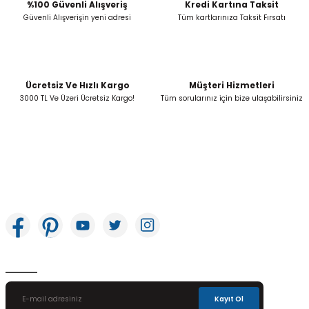
Bu ürüne benzer farklı alternatifler olmalı.
%100 Güvenli Alışveriş
Kredi Kartına Taksit
Güvenli Alışverişin yeni adresi
Tüm kartlarınıza Taksit Fırsatı
Ücretsiz Ve Hızlı Kargo
Müşteri Hizmetleri
Gönder
3000 TL Ve Üzeri Ücretsiz Kargo!
Tüm sorularınız için bize ulaşabilirsiniz
İkitelli OSB Mah. Bağcılar Güngören Sanayi Sitesi Beyaz Tower No:8 Başakşehir /
İstanbul
E-Bülten Aboneliği
Kayıt Ol