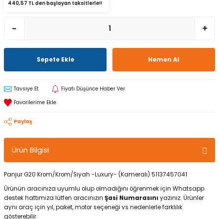
440,57 TL den başlayan taksitlerle!!
Sepete Ekle
Hemen Al
Tavsiye Et
Fiyatı Düşünce Haber Ver
Paylaş
Ürün Bilgisi
Panjur G20 Krom/Krom/Siyah -Luxury- (Kameralı) 51137457041
Ürünün aracınıza uyumlu olup olmadığını öğrenmek için Whatsapp
destek hattımıza lütfen aracınızın
Şasi Numarasını
yazınız. Ürünler
aynı araç için yıl, paket, motor seçeneği vs nedenlerle farklılık
gösterebilir.