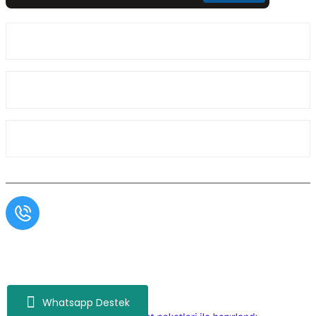
Üyelik
Kurumsal
Alışveriş
Müşteri Hizmetleri
0554 566 09 16 / Sprinter Vito 0554 566 09 17
Copyright© Aslı Otomotiv, Tüm Hakları Saklıdır. Kredi kartı bilgileriniz 256bit SSL
sertifikası ile korunmaktadır.
Whatsapp Destek