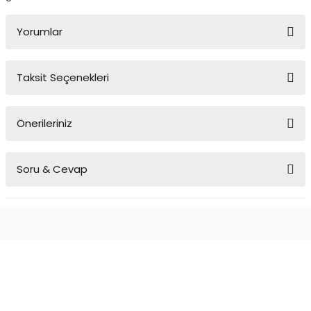
Yorumlar
Taksit Seçenekleri
Bu ürüne ilk yorumu siz yapın!
Önerileriniz
Yorum Yaz
Bu ürünün fiyat bilgisi, resim, ürün açıklamalarında ve diğer
Soru & Cevap
konularda yetersiz gördüğünüz noktaları öneri formunu kullanarak
tarafımıza iletebilirsiniz.
Görüş ve önerileriniz için teşekkür ederiz.
Ürün hakkında henüz soru sorulmamış.
Ürün resmi kalitesiz, bozuk veya görüntülenemiyor.
Ürün açıklamasında eksik bilgiler bulunuyor.
Soru Sor
Ürün bilgilerinde hatalar bulunuyor.
Ürün fiyatı diğer sitelerden daha pahalı.