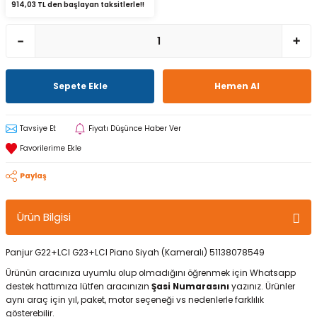
914,03 TL den başlayan taksitlerle!!
Sepete Ekle
Hemen Al
Tavsiye Et
Fiyatı Düşünce Haber Ver
Paylaş
Ürün Bilgisi
Panjur G22+LCI G23+LCI Piano Siyah (Kameralı) 51138078549
Ürünün aracınıza uyumlu olup olmadığını öğrenmek için Whatsapp
destek hattımıza lütfen aracınızın
Şasi Numarasını
yazınız. Ürünler
aynı araç için yıl, paket, motor seçeneği vs nedenlerle farklılık
gösterebilir.