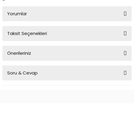
Yorumlar
Taksit Seçenekleri
Bu ürüne ilk yorumu siz yapın!
Önerileriniz
Yorum Yaz
Bu ürünün fiyat bilgisi, resim, ürün açıklamalarında ve diğer
Soru & Cevap
konularda yetersiz gördüğünüz noktaları öneri formunu kullanarak
tarafımıza iletebilirsiniz.
Görüş ve önerileriniz için teşekkür ederiz.
Ürün hakkında henüz soru sorulmamış.
Ürün resmi kalitesiz, bozuk veya görüntülenemiyor.
Ürün açıklamasında eksik bilgiler bulunuyor.
Soru Sor
Ürün bilgilerinde hatalar bulunuyor.
Ürün fiyatı diğer sitelerden daha pahalı.