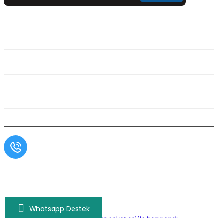
Üyelik
Kurumsal
Alışveriş
Müşteri Hizmetleri
0554 566 09 16 / Sprinter Vito 0554 566 09 17
Copyright© Aslı Otomotiv, Tüm Hakları Saklıdır. Kredi kartı bilgileriniz 256bit SSL
sertifikası ile korunmaktadır.
Whatsapp Destek