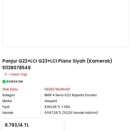
Panjur G22+LCI G23+LCI Piano Siyah (Kameralı)
51138078549
0 - Yorum Yap
Stokta Var
Stok Kodu
51138078549HSP
Kategori
BMW 4 Serisi G22 Kaporta Ürünleri
Marka
Haspart
Fiyat
8.160,95 TL + KDV
Havale
9.597,28 TL (%2,00 havale indirimi)
9.793,14 TL