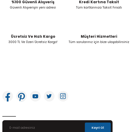
Bu ürüne benzer farklı alternatifler olmalı.
%100 Güvenli Alışveriş
Kredi Kartına Taksit
Güvenli Alışverişin yeni adresi
Tüm kartlarınıza Taksit Fırsatı
Ücretsiz Ve Hızlı Kargo
Müşteri Hizmetleri
Gönder
3000 TL Ve Üzeri Ücretsiz Kargo!
Tüm sorularınız için bize ulaşabilirsiniz
İkitelli OSB Mah. Bağcılar Güngören Sanayi Sitesi Beyaz Tower No:8 Başakşehir /
İstanbul
E-Bülten Aboneliği
Kayıt Ol