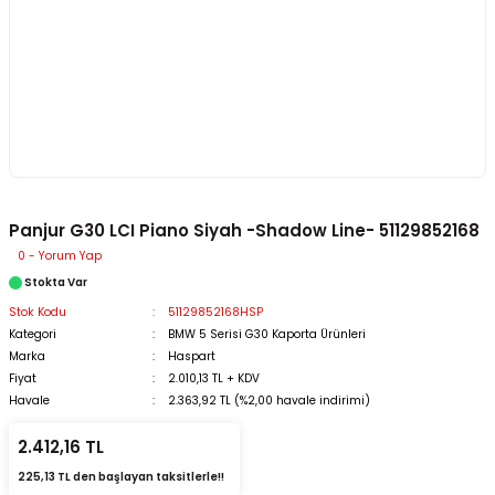
Panjur G30 LCI Piano Siyah -Shadow Line- 51129852168
0 - Yorum Yap
Stokta Var
Stok Kodu
51129852168HSP
Kategori
BMW 5 Serisi G30 Kaporta Ürünleri
Marka
Haspart
Fiyat
2.010,13 TL + KDV
Havale
2.363,92 TL (%2,00 havale indirimi)
2.412,16 TL
225,13 TL den başlayan taksitlerle!!