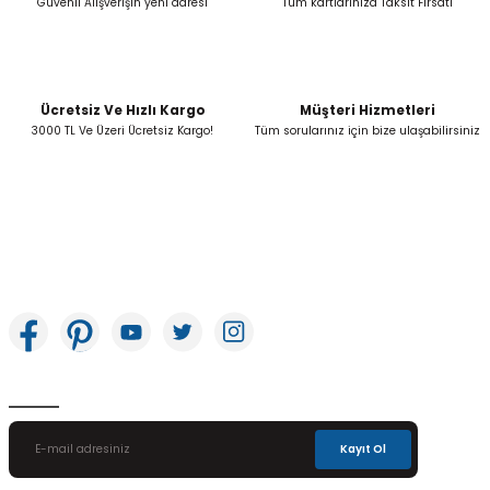
Güvenli Alışverişin yeni adresi
Tüm kartlarınıza Taksit Fırsatı
Ücretsiz Ve Hızlı Kargo
Müşteri Hizmetleri
Gönder
3000 TL Ve Üzeri Ücretsiz Kargo!
Tüm sorularınız için bize ulaşabilirsiniz
İkitelli OSB Mah. Bağcılar Güngören Sanayi Sitesi Beyaz Tower No:8 Başakşehir /
İstanbul
E-Bülten Aboneliği
Kayıt Ol