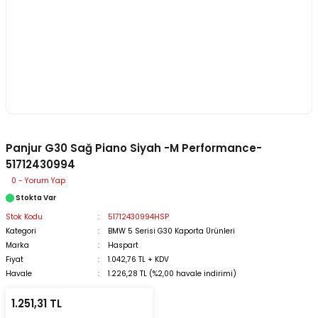
Panjur G30 Sağ Piano Siyah -M Performance-
51712430994
0 - Yorum Yap
Stokta Var
Stok Kodu
51712430994HSP
Kategori
BMW 5 Serisi G30 Kaporta Ürünleri
Marka
Haspart
Fiyat
1.042,76 TL + KDV
Havale
1.226,28 TL (%2,00 havale indirimi)
1.251,31 TL