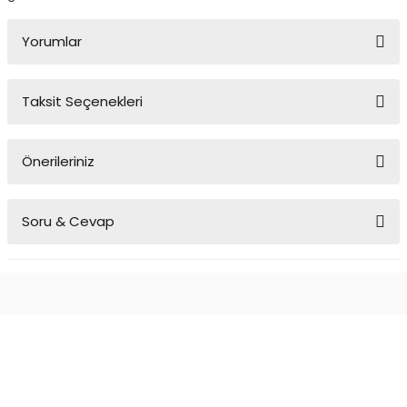
Yorumlar
Taksit Seçenekleri
Bu ürüne ilk yorumu siz yapın!
Önerileriniz
Yorum Yaz
Bu ürünün fiyat bilgisi, resim, ürün açıklamalarında ve diğer
Soru & Cevap
konularda yetersiz gördüğünüz noktaları öneri formunu kullanarak
tarafımıza iletebilirsiniz.
Görüş ve önerileriniz için teşekkür ederiz.
Ürün hakkında henüz soru sorulmamış.
Ürün resmi kalitesiz, bozuk veya görüntülenemiyor.
Ürün açıklamasında eksik bilgiler bulunuyor.
Soru Sor
Ürün bilgilerinde hatalar bulunuyor.
Ürün fiyatı diğer sitelerden daha pahalı.