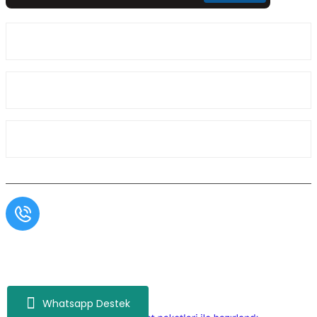
Üyelik
Kurumsal
Alışveriş
Müşteri Hizmetleri
0554 566 09 16 / Sprinter Vito 0554 566 09 17
Copyright© Aslı Otomotiv, Tüm Hakları Saklıdır. Kredi kartı bilgileriniz 256bit SSL
sertifikası ile korunmaktadır.
Whatsapp Destek