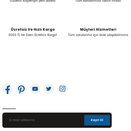
Güvenli Alışverişin yeni adresi
Tüm kartlarınıza Taksit Fırsatı
Ücretsiz Ve Hızlı Kargo
Müşteri Hizmetleri
Gönder
3000 TL Ve Üzeri Ücretsiz Kargo!
Tüm sorularınız için bize ulaşabilirsiniz
İkitelli OSB Mah. Bağcılar Güngören Sanayi Sitesi Beyaz Tower No:8 Başakşehir /
İstanbul
E-Bülten Aboneliği
Kayıt Ol