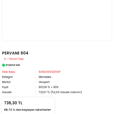
PERVANE 604
0 - Yorum Yap
Stokta Var
Stok Kodu
6042000123HSP
Kategori
Mercedes
Marka
Haspart
Fiyat
613,58 TL + KDV
Havale
721,57 TL (%2,00 havale indirimi)
736,30 TL
68,72 TL den başlayan taksitlerle!!