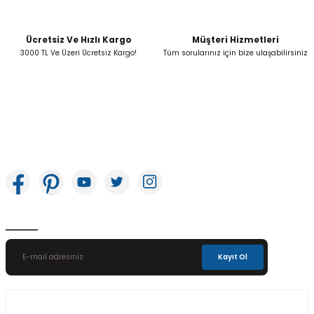
Ücretsiz Ve Hızlı Kargo
Müşteri Hizmetleri
Gönder
3000 TL Ve Üzeri Ücretsiz Kargo!
Tüm sorularınız için bize ulaşabilirsiniz
İkitelli OSB Mah. Bağcılar Güngören Sanayi Sitesi Beyaz Tower No:8 Başakşehir /
İstanbul
E-Bülten Aboneliği
Kayıt Ol
Üyelik