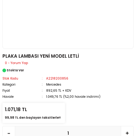
PLAKA LAMBASI YENİ MODEL LETLİ
0 - Yorum Yap
Stokta Var
Stok Kodu
A2218200856
Kategori
Mercedes
Fiyat
892,65 TL + KDV
Havale
1.049,76 TL (%2,00 havale indirimi)
1.071,18 TL
99,98 TL den başlayan taksitlerle!!