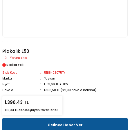
Plakalık E53
0 - Yorum Yap
Stokta Yok
Stok Kodu
51118403075TY
Marka
Tayvan
Fiyat
1.163,69 TL + KDV
Havale
1.368,50 TL (%2,00 havale indirimi)
1.396,43 TL
130,33 TL den başlayan taksitlerle!!
Gelince Haber Ver