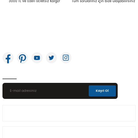
3000 TL Ve Üzeri Ücretsiz Kargo!
Tüm sorularınız için bize ulaşabilirsiniz
İkitelli OSB Mah. Bağcılar Güngören Sanayi Sitesi Beyaz Tower No:8 Başakşehir /
İstanbul
E-Bülten Aboneliği
Kayıt Ol
Üyelik
Kurumsal