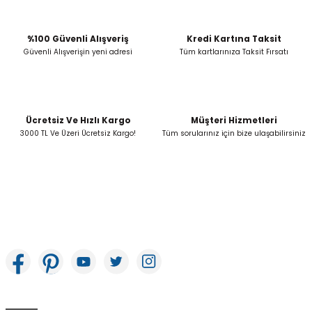
Ürün fiyatı diğer sitelerden daha pahalı.
Bu ürüne benzer farklı alternatifler olmalı.
%100 Güvenli Alışveriş
Kredi Kartına Taksit
Güvenli Alışverişin yeni adresi
Tüm kartlarınıza Taksit Fırsatı
Ücretsiz Ve Hızlı Kargo
Müşteri Hizmetleri
Gönder
3000 TL Ve Üzeri Ücretsiz Kargo!
Tüm sorularınız için bize ulaşabilirsiniz
İkitelli OSB Mah. Bağcılar Güngören Sanayi Sitesi Beyaz Tower No:8 Başakşehir /
İstanbul
E-Bülten Aboneliği