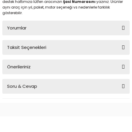
destek hattımıza lütfen aracınızın
Şasi Numarasını
yazınız. Ürünler
aynı araç için yıl, paket, motor seçeneği vs nedenlerle farklılık
gösterebilir.
Yorumlar
Taksit Seçenekleri
Bu ürüne ilk yorumu siz yapın!
Önerileriniz
Yorum Yaz
Bu ürünün fiyat bilgisi, resim, ürün açıklamalarında ve diğer
Soru & Cevap
konularda yetersiz gördüğünüz noktaları öneri formunu kullanarak
tarafımıza iletebilirsiniz.
Görüş ve önerileriniz için teşekkür ederiz.
Ürün hakkında henüz soru sorulmamış.
Ürün resmi kalitesiz, bozuk veya görüntülenemiyor.
Ürün açıklamasında eksik bilgiler bulunuyor.
Soru Sor
Ürün bilgilerinde hatalar bulunuyor.