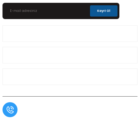
Kayıt Ol
Üyelik
Kurumsal
Alışveriş
Müşteri Hizmetleri
0554 566 09 16 / Sprinter Vito 0554 566 09 17
Copyright© Aslı Otomotiv, Tüm Hakları Saklıdır. Kredi kartı bilgileriniz 256bit SSL
sertifikası ile korunmaktadır.