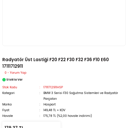
Radyatör Üst Lastiği F20 F22 F30 F32 F36 F10 E60
17111712911
0 - Yorum Yap
Stokta Var
Stok Kodu
17111712911HSP
Kategori
BMW 3 Serisi F30 Soğutma Sistemleri ve Radyatör
Parçaları
Marka
Haspart
Fiyat
149,48 TL + KDV
Havale
175,78 TL (%2,00 havale indirimi)
179,37 TL