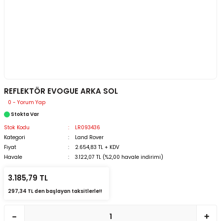
REFLEKTÖR EVOGUE ARKA SOL
0 - Yorum Yap
Stokta Var
Stok Kodu
LR093436
Kategori
Land Rover
Fiyat
2.654,83 TL + KDV
Havale
3.122,07 TL (%2,00 havale indirimi)
3.185,79 TL
297,34 TL den başlayan taksitlerle!!