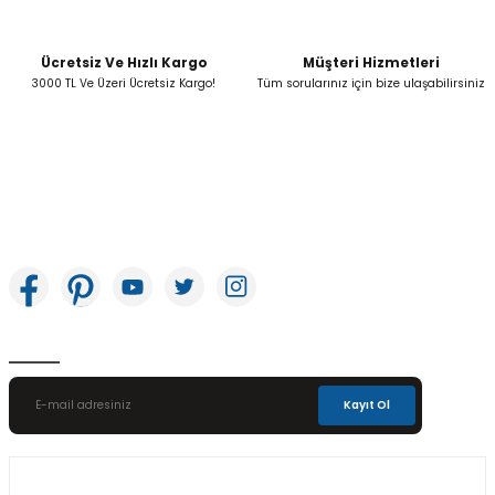
Ücretsiz Ve Hızlı Kargo
Müşteri Hizmetleri
Gönder
3000 TL Ve Üzeri Ücretsiz Kargo!
Tüm sorularınız için bize ulaşabilirsiniz
İkitelli OSB Mah. Bağcılar Güngören Sanayi Sitesi Beyaz Tower No:8 Başakşehir /
İstanbul
E-Bülten Aboneliği
Kayıt Ol
Üyelik