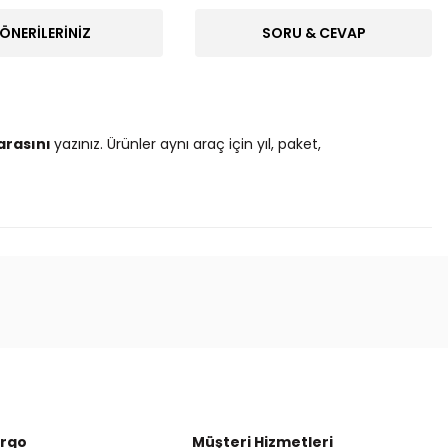
ÖNERILERINIZ
SORU & CEVAP
arasını
yazınız. Ürünler aynı araç için yıl, paket,
ak tarafımıza iletebilirsiniz.
argo
Müşteri Hizmetleri