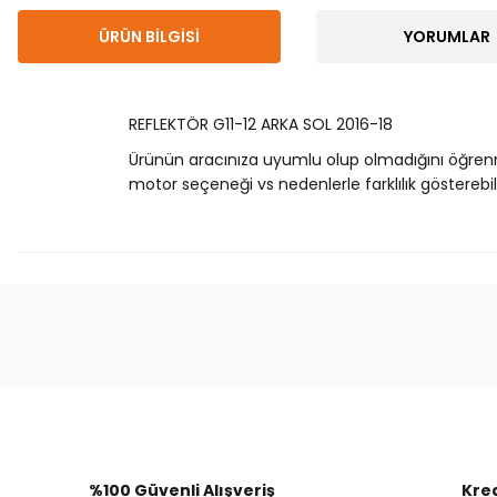
ÜRÜN BILGISI
YORUMLAR
REFLEKTÖR G11-12 ARKA SOL 2016-18
Ürünün aracınıza uyumlu olup olmadığını öğren
motor seçeneği vs nedenlerle farklılık gösterebili
Bu ürünün fiyat bilgisi, resim, ürün açıklamalarında
Görüş ve önerileriniz için teşekkür ederiz.
Ürün resmi kalitesiz, bozuk veya görüntülenemiyor.
Ürün açıklamasında eksik bilgiler bulunuyor.
Ürün bilgilerinde hatalar bulunuyor.
%100 Güvenli Alışveriş
Kred