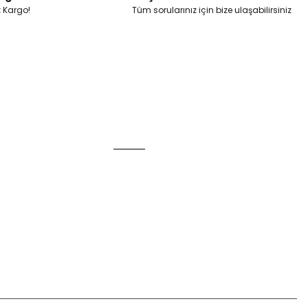
z Kargo!
Tüm sorularınız için bize ulaşabilirsiniz
Alışveriş
Mesafeli Satış Sözleşmesi
Gizlilik ve Güvenlik
u
İptal İade Koşullari
Kişisel Veriler Politikası