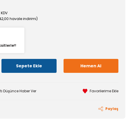
+ KDV
%2,00 havale indirimi)
itlerle!!
Sepete Ekle
Hemen Al
atı Düşünce Haber Ver
Paylaş