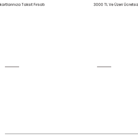
artlarınıza Taksit Fırsatı
3000 TL Ve Üzeri Ücretsi
Gönder
Üyelik
Kurumsal
Yeni Üyelik
İletişim
Üye Girişi
İletişim Formu
Şifremi Unuttum
Havale Bildirim Form
Kargo Takibi