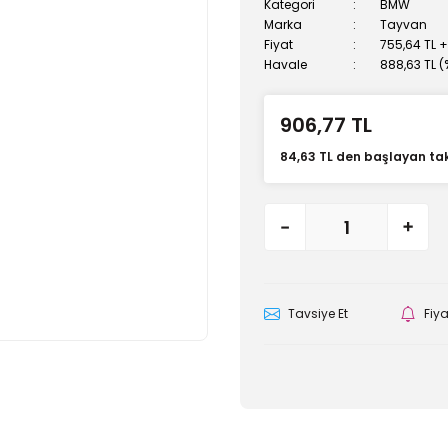
Kategori
BMW
Marka
Tayvan
Fiyat
755,64 TL 
Havale
888,63 TL (
906,77 TL
84,63 TL den başlayan taks
Tavsiye Et
Fiy