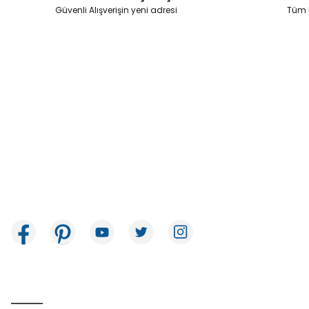
Ürün fiyatı diğer sitelerden daha pahalı.
Güvenli Alışverişin yeni adresi
Tüm k
Bu ürüne benzer farklı alternatifler olmalı.
İkitelli OSB Mah. Bağcılar Güngören Sanayi Sitesi Beyaz Tower No:8
Başakşehir / İstanbul
E-Bülten Aboneliği