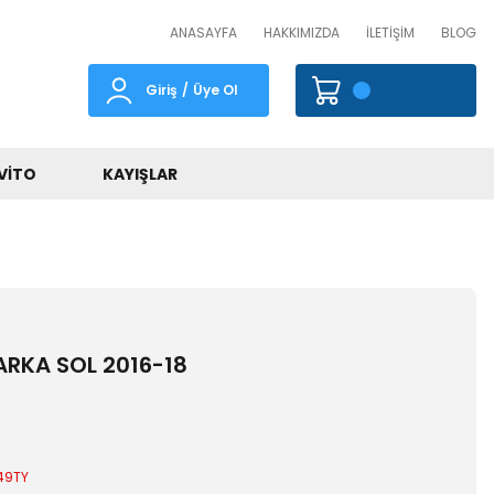
ANASAYFA
HAKKIMIZDA
İLETİŞİM
BLOG
Giriş
/
Üye Ol
VITO
KAYIŞLAR
ARKA SOL 2016-18
49TY