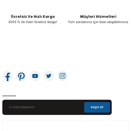
Ücretsiz Ve Hızlı Kargo
Müşteri Hizmetleri
Gönder
3000 TL Ve Üzeri Ücretsiz Kargo!
Tüm sorularınız için bize ulaşabilirsiniz
İkitelli OSB Mah. Bağcılar Güngören Sanayi Sitesi Beyaz Tower No:8 Başakşehir /
İstanbul
E-Bülten Aboneliği
Kayıt Ol
Üyelik