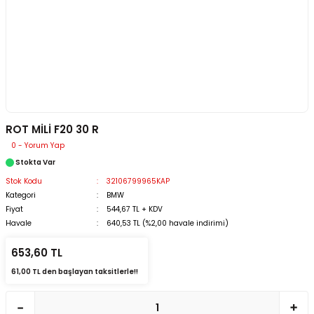
ROT MİLİ F20 30 R
0 - Yorum Yap
Stokta Var
Stok Kodu
32106799965KAP
Kategori
BMW
Fiyat
544,67 TL + KDV
Havale
640,53 TL (%2,00 havale indirimi)
653,60 TL
61,00 TL den başlayan taksitlerle!!