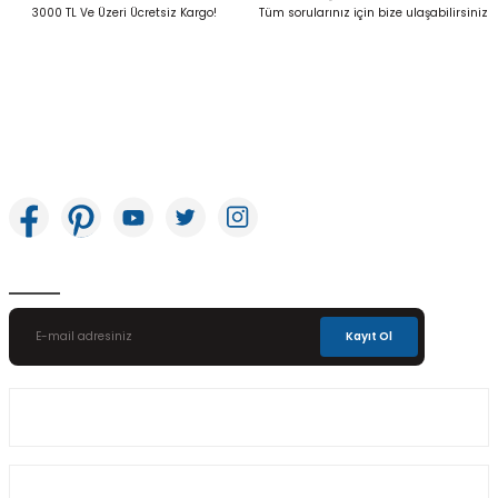
Gönder
3000 TL Ve Üzeri Ücretsiz Kargo!
Tüm sorularınız için bize ulaşabilirsiniz
İkitelli OSB Mah. Bağcılar Güngören Sanayi Sitesi Beyaz Tower No:8 Başakşehir /
İstanbul
E-Bülten Aboneliği
Kayıt Ol
Üyelik
Kurumsal