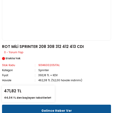
ROT MİLİ SPRINTER 208 308 312 412 413 CDI
0 - Yorum Yap
Stokta Yok
Stok Kodu
9014600205ITAL
Kategori
Sprinter
Fiyat
393,18 TL + KDV
Havale
462,38 TL (%2,00 havale indirimi)
471,82 TL
44,04 TL den başlayan taksitlerle!!
Gelince Haber Ver