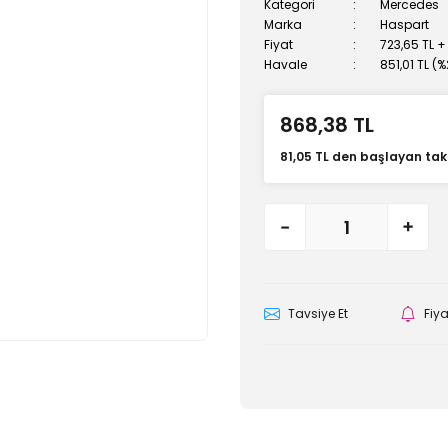
Kategori
Mercedes
Marka
Haspart
Fiyat
723,65 TL +
Havale
851,01 TL (
868,38 TL
81,05 TL den başlayan taks
Tavsiye Et
Fiy