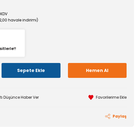
 KDV
%2,00 havale indirimi)
itlerle!!
Sepete Ekle
Hemen Al
atı Düşünce Haber Ver
Paylaş