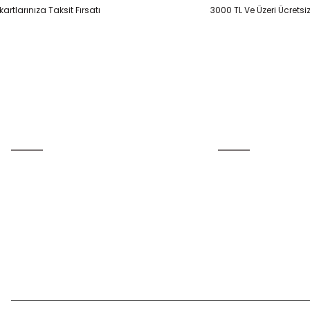
artlarınıza Taksit Fırsatı
3000 TL Ve Üzeri Ücretsi
Gönder
Üyelik
Kurumsal
Yeni Üyelik
İletişim
Üye Girişi
İletişim Formu
Şifremi Unuttum
Havale Bildirim Form
Kargo Takibi