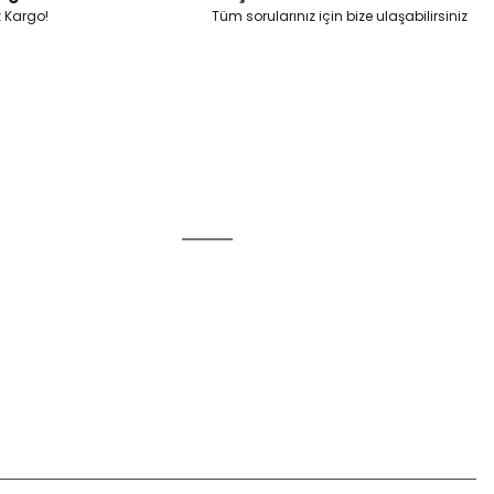
z Kargo!
Tüm sorularınız için bize ulaşabilirsiniz
Alışveriş
Mesafeli Satış Sözleşmesi
Gizlilik ve Güvenlik
u
İptal İade Koşullari
Kişisel Veriler Politikası