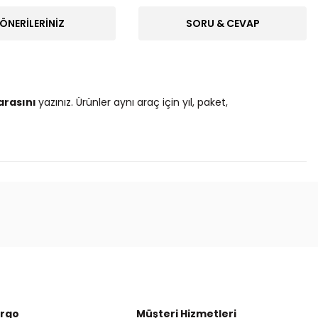
ÖNERILERINIZ
SORU & CEVAP
arasını
yazınız. Ürünler aynı araç için yıl, paket,
ak tarafımıza iletebilirsiniz.
argo
Müşteri Hizmetleri