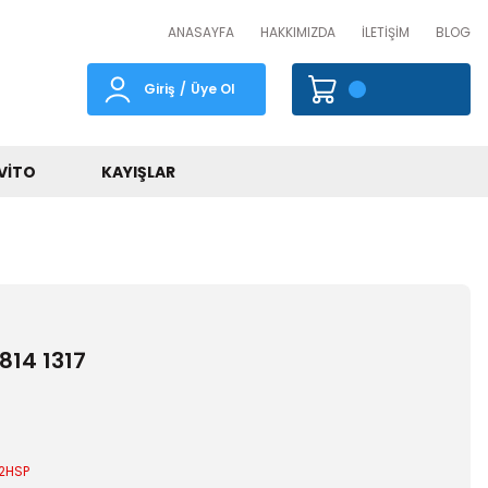
ANASAYFA
HAKKIMIZDA
İLETİŞİM
BLOG
Giriş
/
Üye Ol
VITO
KAYIŞLAR
 814 1317
2HSP