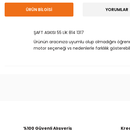
ÜRÜN BILGISI
YORUMLAR
ŞAFT ASKISI 55 LİK 814 1317
Ürünün aracınıza uyumlu olup olmadığını öğren
motor seçeneği vs nedenlerle farklılık gösterebili
Bu ürünün fiyat bilgisi, resim, ürün açıklamalarında
Görüş ve önerileriniz için teşekkür ederiz.
Ürün resmi kalitesiz, bozuk veya görüntülenemiyor.
Ürün açıklamasında eksik bilgiler bulunuyor.
Ürün bilgilerinde hatalar bulunuyor.
%100 Güvenli Alışveriş
Kred