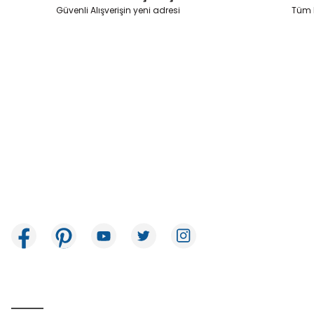
Ürün fiyatı diğer sitelerden daha pahalı.
Güvenli Alışverişin yeni adresi
Tüm k
Bu ürüne benzer farklı alternatifler olmalı.
İkitelli OSB Mah. Bağcılar Güngören Sanayi Sitesi Beyaz Tower No:8
Başakşehir / İstanbul
E-Bülten Aboneliği