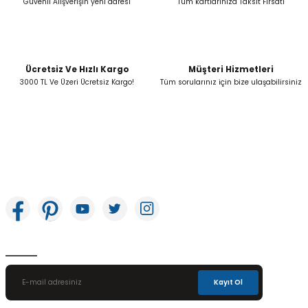
Güvenli Alışverişin yeni adresi
Tüm kartlarınıza Taksit Fırsatı
Ücretsiz Ve Hızlı Kargo
Müşteri Hizmetleri
Gönder
3000 TL Ve Üzeri Ücretsiz Kargo!
Tüm sorularınız için bize ulaşabilirsiniz
İkitelli OSB Mah. Bağcılar Güngören Sanayi Sitesi Beyaz Tower No:8 Başakşehir /
İstanbul
E-Bülten Aboneliği
Kayıt Ol