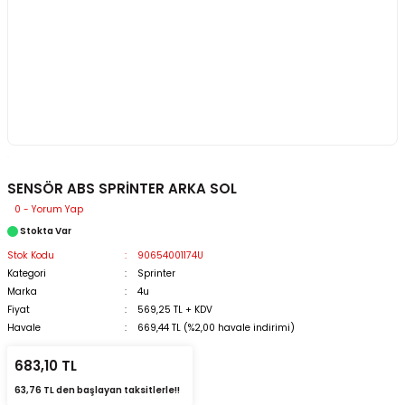
SENSÖR ABS SPRİNTER ARKA SOL
0 - Yorum Yap
Stokta Var
Stok Kodu
90654001174U
Kategori
Sprinter
Marka
4u
Fiyat
569,25 TL + KDV
Havale
669,44 TL (%2,00 havale indirimi)
683,10 TL
63,76 TL den başlayan taksitlerle!!