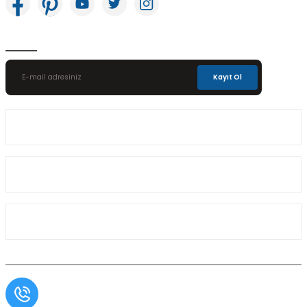
E-Bülten Aboneliği
Kayıt Ol
Üyelik
Kurumsal
Alışveriş
Müşteri Hizmetleri
0554 566 09 16 / Sprinter Vito 0554 566 09 17