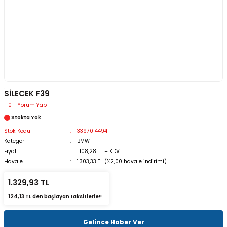
SİLECEK F39
0 - Yorum Yap
Stokta Yok
Stok Kodu
3397014494
Kategori
BMW
Fiyat
1.108,28 TL + KDV
Havale
1.303,33 TL (%2,00 havale indirimi)
1.329,93 TL
124,13 TL den başlayan taksitlerle!!
Gelince Haber Ver