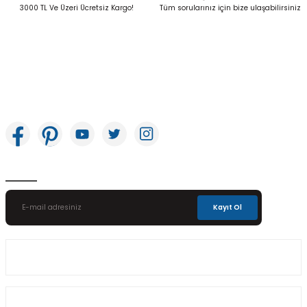
Gönder
3000 TL Ve Üzeri Ücretsiz Kargo!
Tüm sorularınız için bize ulaşabilirsiniz
İkitelli OSB Mah. Bağcılar Güngören Sanayi Sitesi Beyaz Tower No:8 Başakşehir /
İstanbul
E-Bülten Aboneliği
Kayıt Ol
Üyelik
Kurumsal