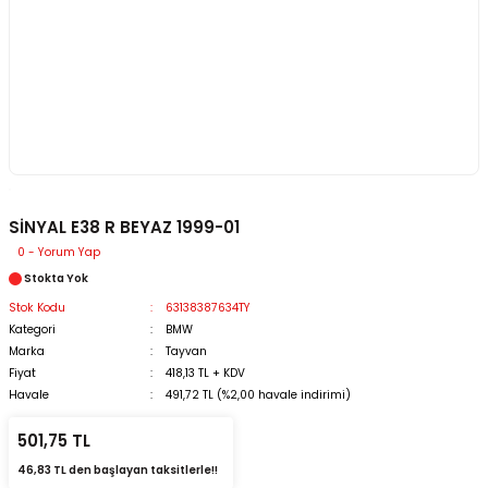
SİNYAL E38 R BEYAZ 1999-01
0 - Yorum Yap
Stokta Yok
Stok Kodu
63138387634TY
Kategori
BMW
Marka
Tayvan
Fiyat
418,13 TL + KDV
Havale
491,72 TL (%2,00 havale indirimi)
501,75 TL
46,83 TL den başlayan taksitlerle!!