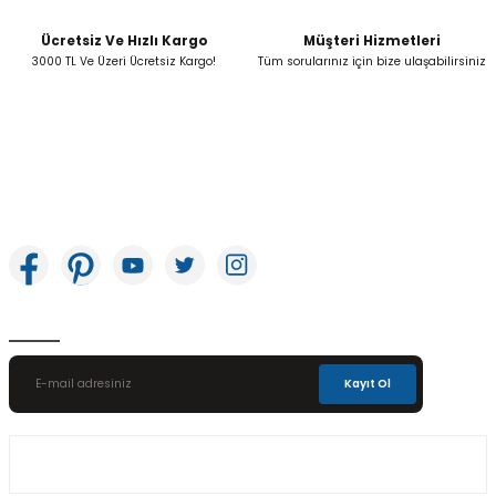
Ücretsiz Ve Hızlı Kargo
Müşteri Hizmetleri
Gönder
3000 TL Ve Üzeri Ücretsiz Kargo!
Tüm sorularınız için bize ulaşabilirsiniz
İkitelli OSB Mah. Bağcılar Güngören Sanayi Sitesi Beyaz Tower No:8 Başakşehir /
İstanbul
E-Bülten Aboneliği
Kayıt Ol
Üyelik