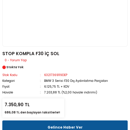
STOP KOMPLA F30 İÇ SOL
0 - Yorum Yap
Stokta Yok
Stok Kodu
63217369119DEP
Kategori
BMW 3 Serisi F30 Dış Aydınlatma Parçaları
Fiyat
6.125,75 TL + KDV
Havale
7.203,88 TL (%2,00 havale indirimi)
7.350,90 TL
686,08 TL den başlayan taksitlerle!!
Gelince Haber Ver