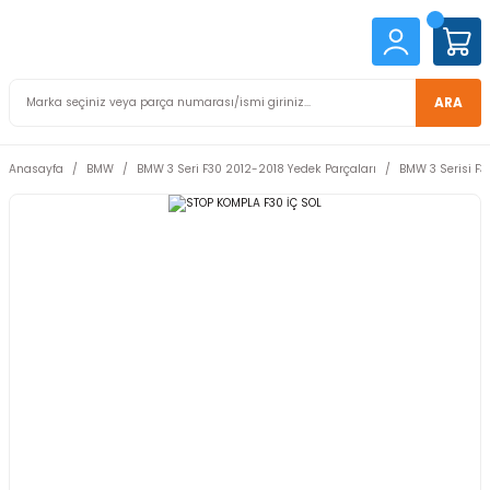
ARA
Anasayfa
BMW
BMW 3 Seri F30 2012-2018 Yedek Parçaları
BMW 3 Serisi F3