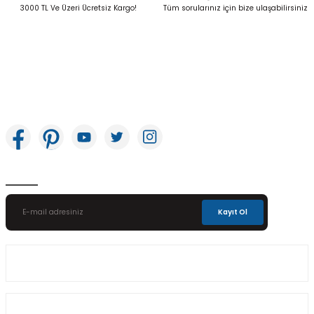
Gönder
3000 TL Ve Üzeri Ücretsiz Kargo!
Tüm sorularınız için bize ulaşabilirsiniz
İkitelli OSB Mah. Bağcılar Güngören Sanayi Sitesi Beyaz Tower No:8 Başakşehir /
İstanbul
E-Bülten Aboneliği
Kayıt Ol
Üyelik
Kurumsal