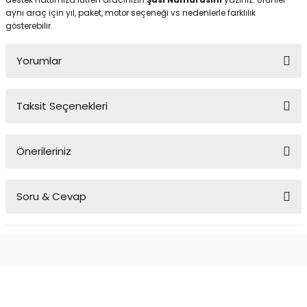
destek hattımıza lütfen aracınızın
Şasi Numarasını
yazınız. Ürünler
aynı araç için yıl, paket, motor seçeneği vs nedenlerle farklılık
gösterebilir.
Yorumlar
Taksit Seçenekleri
Bu ürüne ilk yorumu siz yapın!
Önerileriniz
Yorum Yaz
Bu ürünün fiyat bilgisi, resim, ürün açıklamalarında ve diğer
Soru & Cevap
konularda yetersiz gördüğünüz noktaları öneri formunu kullanarak
tarafımıza iletebilirsiniz.
Görüş ve önerileriniz için teşekkür ederiz.
Ürün hakkında henüz soru sorulmamış.
Ürün resmi kalitesiz, bozuk veya görüntülenemiyor.
Ürün açıklamasında eksik bilgiler bulunuyor.
Soru Sor
Ürün bilgilerinde hatalar bulunuyor.