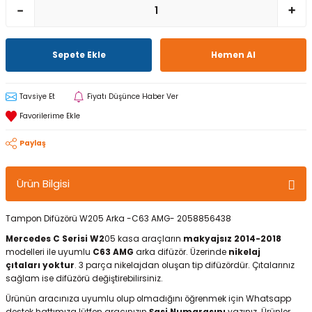
Sepete Ekle
Hemen Al
Tavsiye Et
Fiyatı Düşünce Haber Ver
Paylaş
Ürün Bilgisi
Tampon Difüzörü W205 Arka -C63 AMG- 2058856438
Mercedes C Serisi W2
05 kasa araçların
makyajsız 2014-2018
modelleri ile uyumlu
C63 AMG
arka difüzör. Üzerinde
nikelaj
çıtaları yoktur
. 3 parça nikelajdan oluşan tip difüzördür. Çıtalarınız
sağlam ise difüzörü değiştirebilirsiniz.
Ürünün aracınıza uyumlu olup olmadığını öğrenmek için Whatsapp