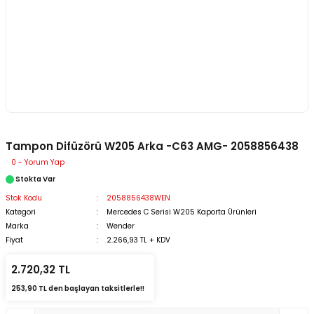
Tampon Difüzörü W205 Arka -C63 AMG- 2058856438
0 - Yorum Yap
Stokta Var
Stok Kodu
2058856438WEN
Kategori
Mercedes C Serisi W205 Kaporta Ürünleri
Marka
Wender
Fiyat
2.266,93 TL + KDV
2.720,32 TL
253,90 TL den başlayan taksitlerle!!