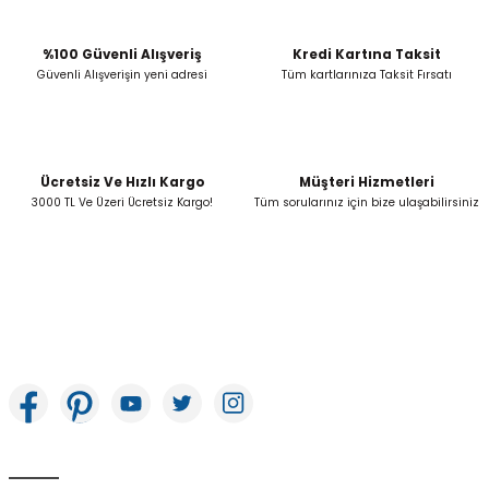
Ürün fiyatı diğer sitelerden daha pahalı.
Bu ürüne benzer farklı alternatifler olmalı.
%100 Güvenli Alışveriş
Kredi Kartına Taksit
Güvenli Alışverişin yeni adresi
Tüm kartlarınıza Taksit Fırsatı
Ücretsiz Ve Hızlı Kargo
Müşteri Hizmetleri
Gönder
3000 TL Ve Üzeri Ücretsiz Kargo!
Tüm sorularınız için bize ulaşabilirsiniz
İkitelli OSB Mah. Bağcılar Güngören Sanayi Sitesi Beyaz Tower No:8 Başakşehir /
İstanbul
E-Bülten Aboneliği