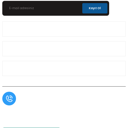
Kayıt Ol
Üyelik
Kurumsal
Alışveriş
Müşteri Hizmetleri
0554 566 09 16 / Sprinter Vito 0554 566 09 17
Copyright© Aslı Otomotiv, Tüm Hakları Saklıdır. Kredi kartı bilgileriniz 256bit SSL
sertifikası ile korunmaktadır.