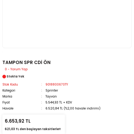
TAMPON SPR CDİ ÖN
0 - Yorum Yap
Stokta Yok
Stok Kodu
9018800670TY
Kategori
Sprinter
Marka
Tayvan
Fiyat
5.544,93 TL + KDV
Havale
6.520,84 TL (%2,00 havale indirimi)
6.653,92 TL
621,03 TL den başlayan taksitlerle!!