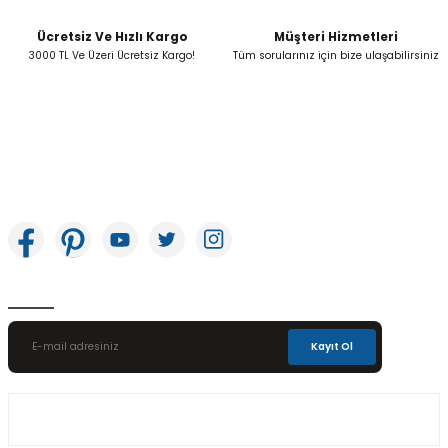
Ücretsiz Ve Hızlı Kargo
Müşteri Hizmetleri
Gönder
3000 TL Ve Üzeri Ücretsiz Kargo!
Tüm sorularınız için bize ulaşabilirsiniz
İkitelli OSB Mah. Bağcılar Güngören Sanayi Sitesi Beyaz Tower No:8 Başakşehir /
İstanbul
E-Bülten Aboneliği
Kayıt Ol
Üyelik