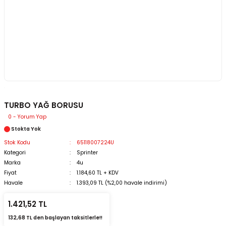
TURBO YAĞ BORUSU
0 - Yorum Yap
Stokta Yok
Stok Kodu
65118007224U
Kategori
Sprinter
Marka
4u
Fiyat
1.184,60 TL + KDV
Havale
1.393,09 TL (%2,00 havale indirimi)
1.421,52 TL
132,68 TL den başlayan taksitlerle!!