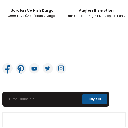
Ücretsiz Ve Hızlı Kargo
Müşteri Hizmetleri
Gönder
3000 TL Ve Üzeri Ücretsiz Kargo!
Tüm sorularınız için bize ulaşabilirsiniz
İkitelli OSB Mah. Bağcılar Güngören Sanayi Sitesi Beyaz Tower No:8 Başakşehir /
İstanbul
E-Bülten Aboneliği
Kayıt Ol
Üyelik