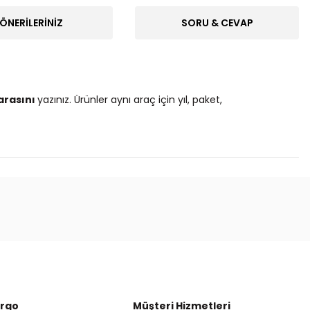
ÖNERILERINIZ
SORU & CEVAP
arasını
yazınız. Ürünler aynı araç için yıl, paket,
ak tarafımıza iletebilirsiniz.
argo
Müşteri Hizmetleri