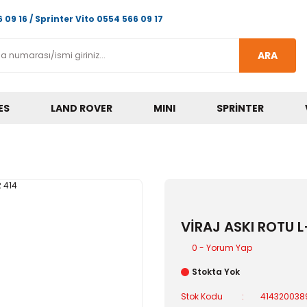
 09 16 / Sprinter Vito 0554 566 09 17
ARA
ES
LAND ROVER
MINI
SPRINTER
VİRAJ ASKI ROTU L
0 - Yorum Yap
Stokta Yok
Stok Kodu
41432003