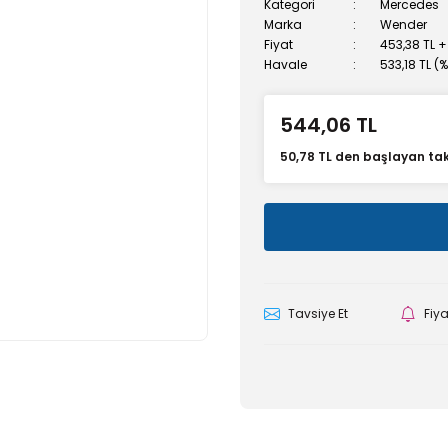
Kategori
Mercedes
Marka
Wender
Fiyat
453,38 TL +
Havale
533,18 TL (
544,06 TL
50,78 TL den başlayan taks
Tavsiye Et
Fiy