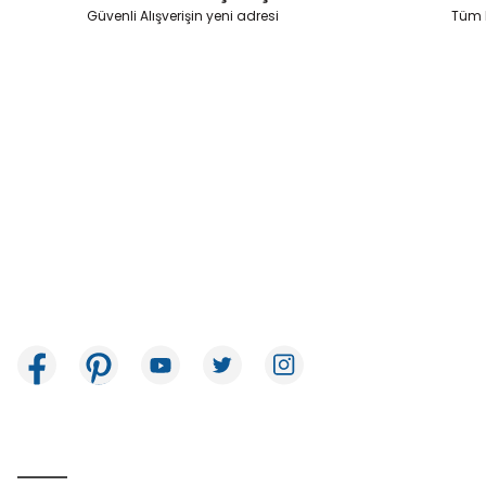
Ürün fiyatı diğer sitelerden daha pahalı.
Güvenli Alışverişin yeni adresi
Tüm k
Bu ürüne benzer farklı alternatifler olmalı.
İkitelli OSB Mah. Bağcılar Güngören Sanayi Sitesi Beyaz Tower No:8
Başakşehir / İstanbul
E-Bülten Aboneliği