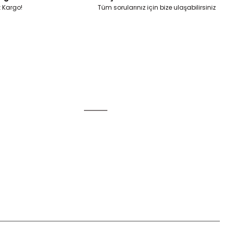
z Kargo!
Tüm sorularınız için bize ulaşabilirsiniz
Alışveriş
Mesafeli Satış Sözleşmesi
Gizlilik ve Güvenlik
u
İptal İade Koşullari
Kişisel Veriler Politikası