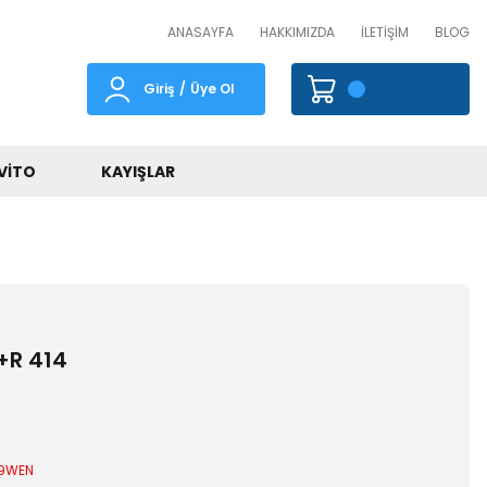
ANASAYFA
HAKKIMIZDA
İLETİŞİM
BLOG
Giriş
/
Üye Ol
VITO
KAYIŞLAR
+R 414
89WEN