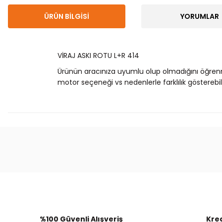
ÜRÜN BILGISI
YORUMLAR
VİRAJ ASKI ROTU L+R 414
Ürünün aracınıza uyumlu olup olmadığını öğren
motor seçeneği vs nedenlerle farklılık gösterebili
Bu ürünün fiyat bilgisi, resim, ürün açıklamalarında
Görüş ve önerileriniz için teşekkür ederiz.
Ürün resmi kalitesiz, bozuk veya görüntülenemiyor.
Ürün açıklamasında eksik bilgiler bulunuyor.
Ürün bilgilerinde hatalar bulunuyor.
%100 Güvenli Alışveriş
Kred