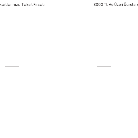
artlarınıza Taksit Fırsatı
3000 TL Ve Üzeri Ücretsi
Gönder
Üyelik
Kurumsal
Yeni Üyelik
İletişim
Üye Girişi
İletişim Formu
Şifremi Unuttum
Havale Bildirim Form
Kargo Takibi