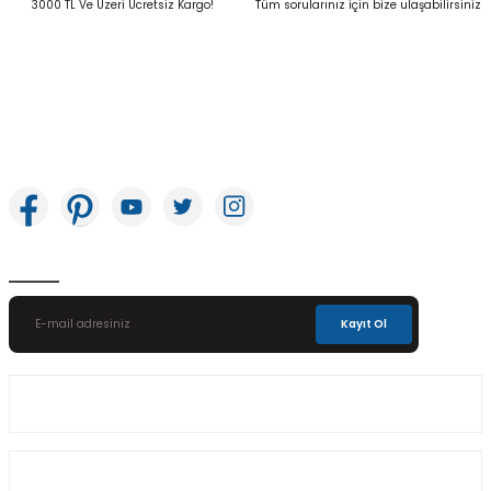
3000 TL Ve Üzeri Ücretsiz Kargo!
Tüm sorularınız için bize ulaşabilirsiniz
İkitelli OSB Mah. Bağcılar Güngören Sanayi Sitesi Beyaz Tower No:8 Başakşehir /
İstanbul
E-Bülten Aboneliği
Kayıt Ol
Üyelik
Kurumsal