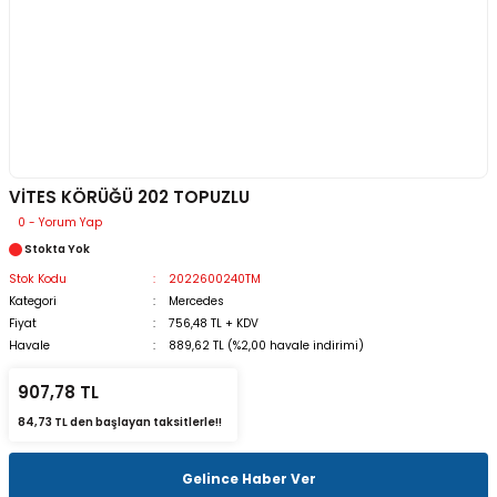
VİTES KÖRÜĞÜ 202 TOPUZLU
0 - Yorum Yap
Stokta Yok
Stok Kodu
2022600240TM
Kategori
Mercedes
Fiyat
756,48 TL + KDV
Havale
889,62 TL (%2,00 havale indirimi)
907,78 TL
84,73 TL den başlayan taksitlerle!!
Gelince Haber Ver