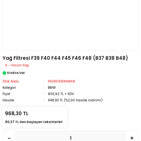
Yağ Filtresi F39 F40 F44 F45 F46 F48 (B37 B38 B48)
0 - Yorum Yap
Stokta Var
Stok Kodu
11428593186MAN
Kategori
BMW
Fiyat
806,92 TL + KDV
Havale
948,93 TL (%2,00 havale indirimi)
968,30 TL
90,37 TL den başlayan taksitlerle!!