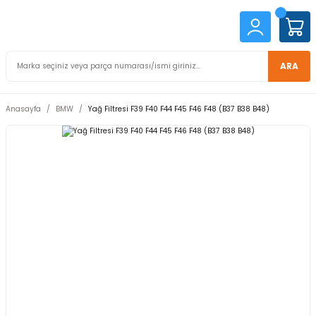
ARA
Anasayfa
BMW
Yağ Filtresi F39 F40 F44 F45 F46 F48 (B37 B38 B48)