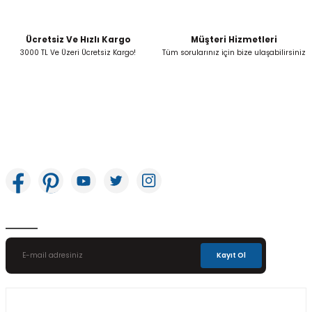
Ücretsiz Ve Hızlı Kargo
Müşteri Hizmetleri
Gönder
3000 TL Ve Üzeri Ücretsiz Kargo!
Tüm sorularınız için bize ulaşabilirsiniz
İkitelli OSB Mah. Bağcılar Güngören Sanayi Sitesi Beyaz Tower No:8 Başakşehir /
İstanbul
E-Bülten Aboneliği
Kayıt Ol
Üyelik