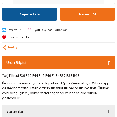
Sepete Ekle
Hemen Al
Tavsiye Et
Fiyatı Düşünce Haber Ver
Paylaş
Ürün Bilgisi
Yağ Filtresi F39 F40 F44 F45 F46 F48 (B37 B38 B48)
Ürünün aracınıza uyumlu olup olmadığını öğrenmek için Whatsapp
destek hattımıza lütfen aracınızın
Şasi Numarasını
yazınız. Ürünler
aynı araç için yıl, paket, motor seçeneği vs nedenlerle farklılık
gösterebilir.
Yorumlar