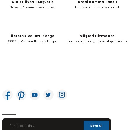
Bu ürüne benzer farklı alternatifler olmalı.
%100 Güvenli Alışveriş
Kredi Kartına Taksit
Güvenli Alışverişin yeni adresi
Tüm kartlarınıza Taksit Fırsatı
Ücretsiz Ve Hızlı Kargo
Müşteri Hizmetleri
Gönder
3000 TL Ve Üzeri Ücretsiz Kargo!
Tüm sorularınız için bize ulaşabilirsiniz
İkitelli OSB Mah. Bağcılar Güngören Sanayi Sitesi Beyaz Tower No:8 Başakşehir /
İstanbul
E-Bülten Aboneliği
Kayıt Ol