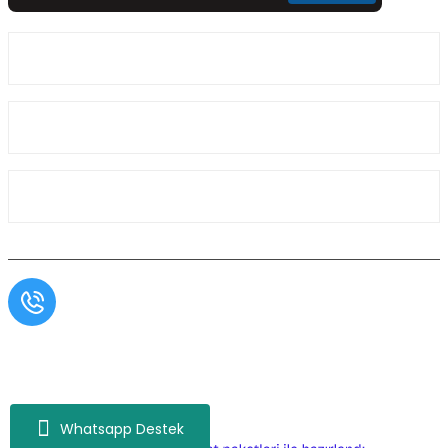
Üyelik
Kurumsal
Alışveriş
Müşteri Hizmetleri
0554 566 09 16 / Sprinter Vito 0554 566 09 17
Copyright© Aslı Otomotiv, Tüm Hakları Saklıdır. Kredi kartı bilgileriniz 256bit SSL
sertifikası ile korunmaktadır.
Whatsapp Destek