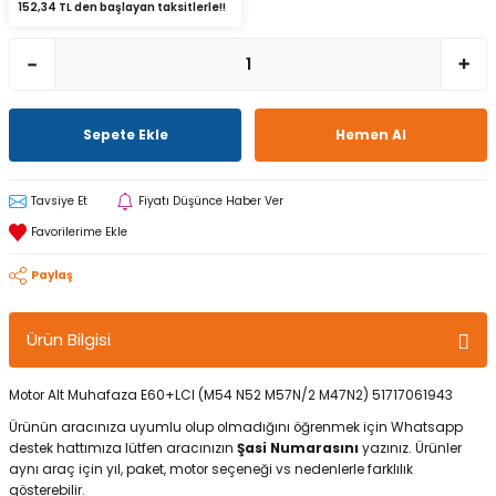
152,34 TL den başlayan taksitlerle!!
Sepete Ekle
Hemen Al
Tavsiye Et
Fiyatı Düşünce Haber Ver
Paylaş
Ürün Bilgisi
Motor Alt Muhafaza E60+LCI (M54 N52 M57N/2 M47N2) 51717061943
Ürünün aracınıza uyumlu olup olmadığını öğrenmek için Whatsapp
destek hattımıza lütfen aracınızın
Şasi Numarasını
yazınız. Ürünler
aynı araç için yıl, paket, motor seçeneği vs nedenlerle farklılık
gösterebilir.