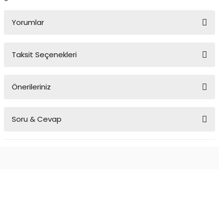
Yorumlar
Taksit Seçenekleri
Bu ürüne ilk yorumu siz yapın!
Önerileriniz
Yorum Yaz
Bu ürünün fiyat bilgisi, resim, ürün açıklamalarında ve diğer
Soru & Cevap
konularda yetersiz gördüğünüz noktaları öneri formunu kullanarak
tarafımıza iletebilirsiniz.
Görüş ve önerileriniz için teşekkür ederiz.
Ürün hakkında henüz soru sorulmamış.
Ürün resmi kalitesiz, bozuk veya görüntülenemiyor.
Ürün açıklamasında eksik bilgiler bulunuyor.
Soru Sor
Ürün bilgilerinde hatalar bulunuyor.
Ürün fiyatı diğer sitelerden daha pahalı.