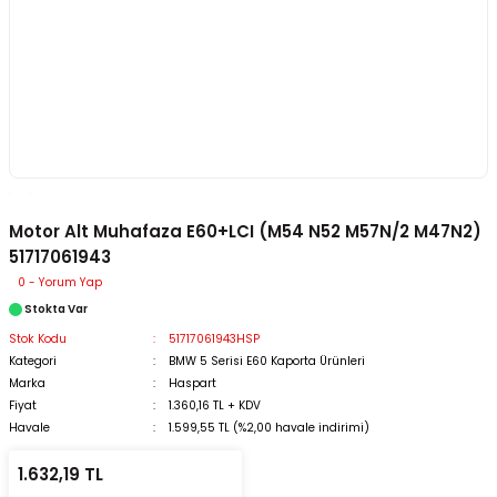
Motor Alt Muhafaza E60+LCI (M54 N52 M57N/2 M47N2)
51717061943
0 - Yorum Yap
Stokta Var
Stok Kodu
51717061943HSP
Kategori
BMW 5 Serisi E60 Kaporta Ürünleri
Marka
Haspart
Fiyat
1.360,16 TL + KDV
Havale
1.599,55 TL (%2,00 havale indirimi)
1.632,19 TL