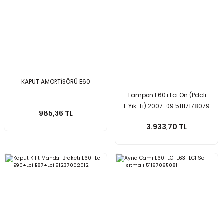
KAPUT AMORTİSÖRÜ E60
Tampon E60+Lci Ön (Pdcli
F.Yık-Lı) 2007-09 51117178079
985,36 TL
3.933,70 TL