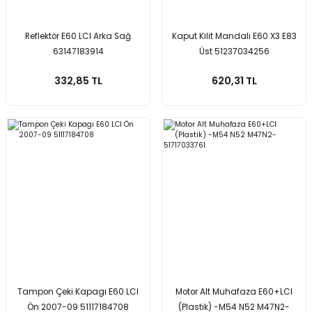
Reflektör E60 LCI Arka Sağ
Kaput Kilit Mandalı E60 X3 E83
63147183914
Üst 51237034256
332,85 TL
620,31 TL
Tampon Çeki Kapagı E60 LCI
Motor Alt Muhafaza E60+LCI
Ön 2007-09 51117184708
(Plastik) -M54 N52 M47N2-