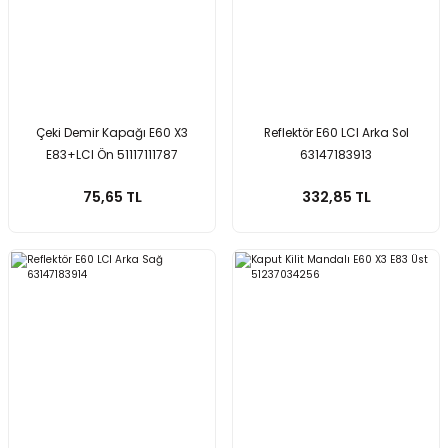
Çeki Demir Kapağı E60 X3
Reflektör E60 LCI Arka Sol
E83+LCI Ön 51117111787
63147183913
75,65 TL
332,85 TL