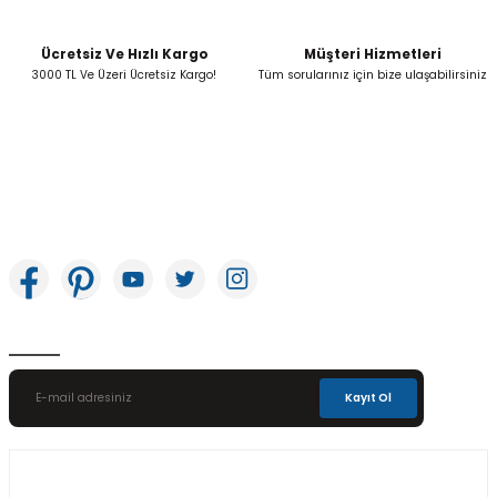
Ücretsiz Ve Hızlı Kargo
Müşteri Hizmetleri
3000 TL Ve Üzeri Ücretsiz Kargo!
Tüm sorularınız için bize ulaşabilirsiniz
İkitelli OSB Mah. Bağcılar Güngören Sanayi Sitesi Beyaz Tower No:8 Başakşehir /
İstanbul
E-Bülten Aboneliği
Kayıt Ol
Üyelik