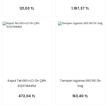
51717033761
121,03 TL
1.187,37 TL
Kaput Teli E60+LCI Ön Çiftli
Tampon Izgarası E60 E61 Ön
51237184454
Sağ
472,04 TL
163,40 TL