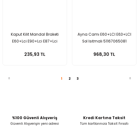
Kaput Kilit Mandal Braketi
Ayna Camı E60+LCI E63+LCI
E60+Lci E90+Lci E87+Lci
Sol Isıtmalı 51167065081
51237002012
235,93 TL
968,30 TL
1
2
3
%100 Güvenli Alışveriş
Kredi Kartına Taksit
Güvenli Alışverişin yeni adresi
Tüm kartlarınıza Taksit Fırsatı