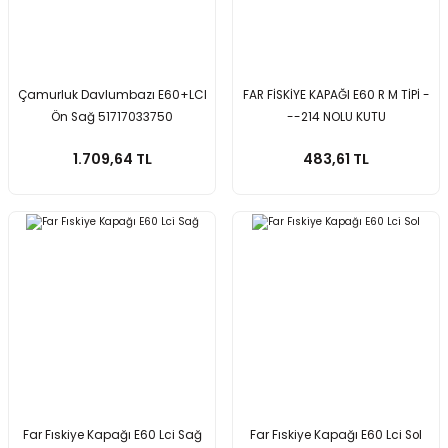
Çamurluk Davlumbazı E60+LCI
FAR FİSKİYE KAPAĞI E60 R M TİPİ -
Ön Sağ 51717033750
--214 NOLU KUTU
1.709,64 TL
483,61 TL
Far Fıskiye Kapağı E60 Lci Sağ
Far Fıskiye Kapağı E60 Lci Sol