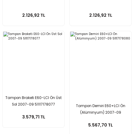
2.126,92 TL
2.126,92 TL
Tampon Braketi E60-LCI Ön Üst
Sol 2007-09 51117178077
Tampon Demiri E60+LCI Ön
(Alüminyum) 2007-09
3.579,71 TL
51117178080
5.567,70 TL