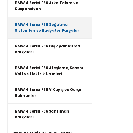
BMW 4 Serisi F36 Arka Takım ve
Süspansiyon
BMW 4 Serisi F36 Soğutma
Sistemleri ve Radyatör Parçaları
BMW 4 Serisi F36 Dış Aydınlatma
Parçaları
BMW 4 Serisi F36 Ateşleme, Sensör,
Valf ve Elektrik Ürünleri
BMW 4 Serisi F36 V Kayış ve Gergi
Rulmanları
BMW 4 Serisi F36 Şanzıman
Parçaları
BMW 4 Serisi G22 2020- Yedek