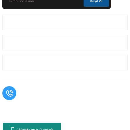
Kayıt Ol
Üyelik
Kurumsal
Alışveriş
Müşteri Hizmetleri
0554 566 09 16 / Sprinter Vito 0554 566 09 17
Copyright© Aslı Otomotiv, Tüm Hakları Saklıdır. Kredi kartı bilgileriniz 256bit SSL
sertifikası ile korunmaktadır.
Whatsapp Destek