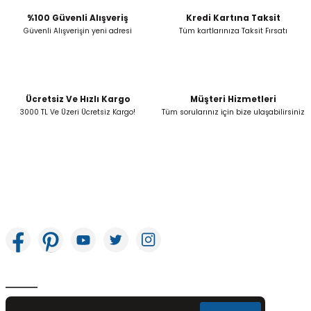
%100 Güvenli Alışveriş
Kredi Kartına Taksit
Güvenli Alışverişin yeni adresi
Tüm kartlarınıza Taksit Fırsatı
Ücretsiz Ve Hızlı Kargo
Müşteri Hizmetleri
3000 TL Ve Üzeri Ücretsiz Kargo!
Tüm sorularınız için bize ulaşabilirsiniz
İkitelli OSB Mah. Bağcılar Güngören Sanayi Sitesi Beyaz Tower No:8 Başakşehir /
İstanbul
E-Bülten Aboneliği