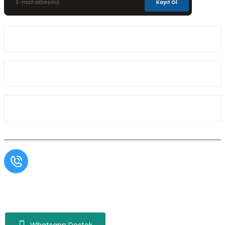
Kayıt Ol
Üyelik
Kurumsal
Alışveriş
Müşteri Hizmetleri
0554 566 09 16 / Sprinter Vito 0554 566 09 17
Copyright© Aslı Otomotiv, Tüm Hakları Saklıdır. Kredi kartı bilgileriniz 256bit SSL
sertifikası ile korunmaktadır.
Whatsapp Destek