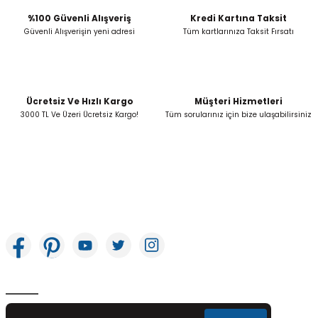
%100 Güvenli Alışveriş
Kredi Kartına Taksit
Güvenli Alışverişin yeni adresi
Tüm kartlarınıza Taksit Fırsatı
Ücretsiz Ve Hızlı Kargo
Müşteri Hizmetleri
3000 TL Ve Üzeri Ücretsiz Kargo!
Tüm sorularınız için bize ulaşabilirsiniz
İkitelli OSB Mah. Bağcılar Güngören Sanayi Sitesi Beyaz Tower No:8 Başakşehir /
İstanbul
E-Bülten Aboneliği