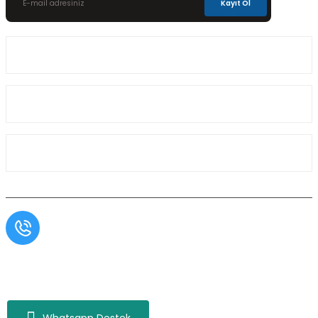
Kayıt Ol
Üyelik
Kurumsal
Alışveriş
Müşteri Hizmetleri
0554 566 09 16 / Sprinter Vito 0554 566 09 17
Copyright© Aslı Otomotiv, Tüm Hakları Saklıdır. Kredi kartı bilgileriniz 256bit SSL
sertifikası ile korunmaktadır.
Whatsapp Destek