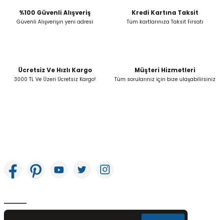
%100 Güvenli Alışveriş
Kredi Kartına Taksit
Güvenli Alışverişin yeni adresi
Tüm kartlarınıza Taksit Fırsatı
Ücretsiz Ve Hızlı Kargo
Müşteri Hizmetleri
3000 TL Ve Üzeri Ücretsiz Kargo!
Tüm sorularınız için bize ulaşabilirsiniz
İkitelli OSB Mah. Bağcılar Güngören Sanayi Sitesi Beyaz Tower No:8 Başakşehir /
İstanbul
E-Bülten Aboneliği