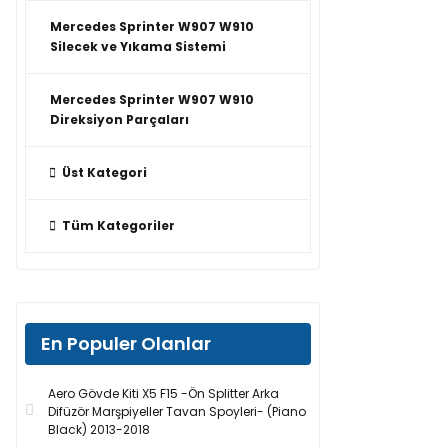
Mercedes Sprinter W907 W910
Silecek ve Yıkama Sistemi
Mercedes Sprinter W907 W910
Direksiyon Parçaları
Üst Kategori
Tüm Kategoriler
En Populer Olanlar
Aero Gövde Kiti X5 F15 -Ön Splitter Arka
Difüzör Marşpiyeller Tavan Spoyleri- (Piano
Black) 2013-2018