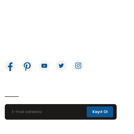
İkitelli OSB Mah. Bağcılar Güngören Sanayi Sitesi Beyaz Tower No:8
Başakşehir / İstanbul
E-Bülten Aboneliği
Kayıt Ol