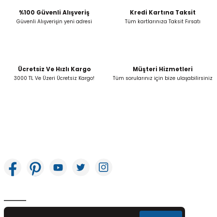
%100 Güvenli Alışveriş
Kredi Kartına Taksit
Güvenli Alışverişin yeni adresi
Tüm kartlarınıza Taksit Fırsatı
Ücretsiz Ve Hızlı Kargo
Müşteri Hizmetleri
3000 TL Ve Üzeri Ücretsiz Kargo!
Tüm sorularınız için bize ulaşabilirsiniz
İkitelli OSB Mah. Bağcılar Güngören Sanayi Sitesi Beyaz Tower No:8 Başakşehir /
İstanbul
E-Bülten Aboneliği