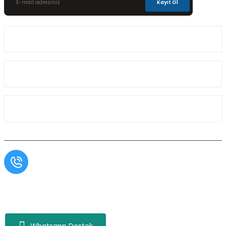
Kayıt Ol
Üyelik
Kurumsal
Alışveriş
Müşteri Hizmetleri
0554 566 09 16 / Sprinter Vito 0554 566 09 17
Copyright© Aslı Otomotiv, Tüm Hakları Saklıdır. Kredi kartı bilgileriniz 256bit SSL
sertifikası ile korunmaktadır.
Whatsapp Destek