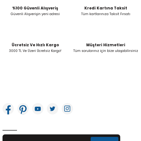
%100 Güvenli Alışveriş
Kredi Kartına Taksit
Güvenli Alışverişin yeni adresi
Tüm kartlarınıza Taksit Fırsatı
Ücretsiz Ve Hızlı Kargo
Müşteri Hizmetleri
3000 TL Ve Üzeri Ücretsiz Kargo!
Tüm sorularınız için bize ulaşabilirsiniz
İkitelli OSB Mah. Bağcılar Güngören Sanayi Sitesi Beyaz Tower No:8 Başakşehir /
İstanbul
E-Bülten Aboneliği