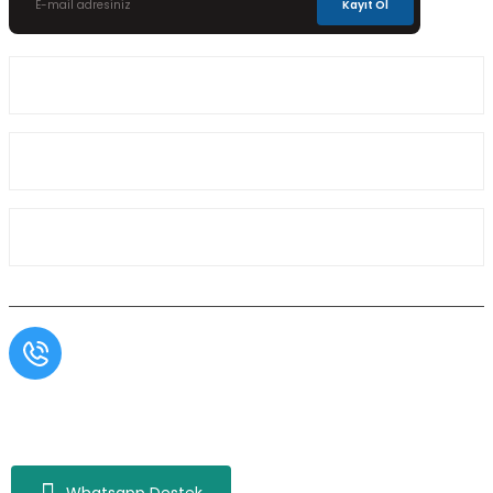
Kayıt Ol
Üyelik
Kurumsal
Alışveriş
Müşteri Hizmetleri
0554 566 09 16 / Sprinter Vito 0554 566 09 17
Copyright© Aslı Otomotiv, Tüm Hakları Saklıdır. Kredi kartı bilgileriniz 256bit SSL
sertifikası ile korunmaktadır.
Whatsapp Destek