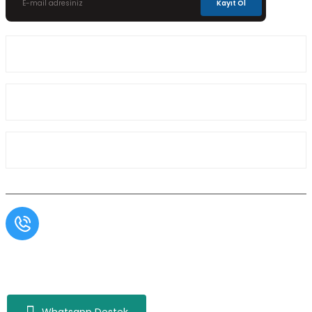
Kayıt Ol
Üyelik
Kurumsal
Alışveriş
Müşteri Hizmetleri
0554 566 09 16 / Sprinter Vito 0554 566 09 17
Copyright© Aslı Otomotiv, Tüm Hakları Saklıdır. Kredi kartı bilgileriniz 256bit SSL
sertifikası ile korunmaktadır.
Whatsapp Destek