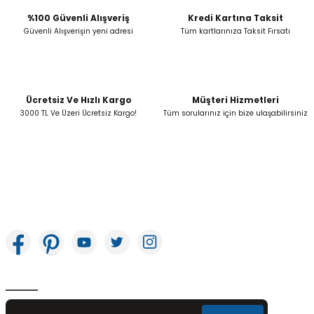
%100 Güvenli Alışveriş
Kredi Kartına Taksit
Güvenli Alışverişin yeni adresi
Tüm kartlarınıza Taksit Fırsatı
Ücretsiz Ve Hızlı Kargo
Müşteri Hizmetleri
3000 TL Ve Üzeri Ücretsiz Kargo!
Tüm sorularınız için bize ulaşabilirsiniz
İkitelli OSB Mah. Bağcılar Güngören Sanayi Sitesi Beyaz Tower No:8 Başakşehir /
İstanbul
E-Bülten Aboneliği