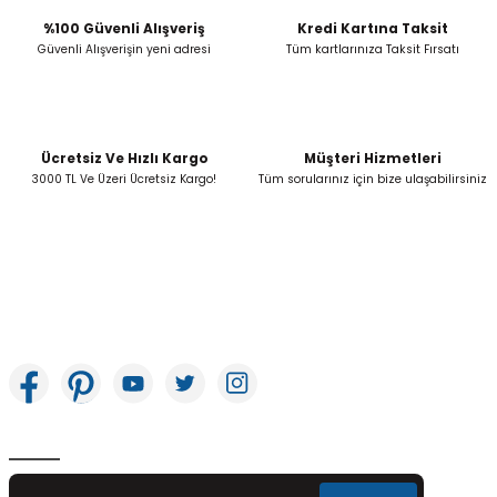
%100 Güvenli Alışveriş
Kredi Kartına Taksit
Güvenli Alışverişin yeni adresi
Tüm kartlarınıza Taksit Fırsatı
Ücretsiz Ve Hızlı Kargo
Müşteri Hizmetleri
3000 TL Ve Üzeri Ücretsiz Kargo!
Tüm sorularınız için bize ulaşabilirsiniz
İkitelli OSB Mah. Bağcılar Güngören Sanayi Sitesi Beyaz Tower No:8 Başakşehir /
İstanbul
E-Bülten Aboneliği