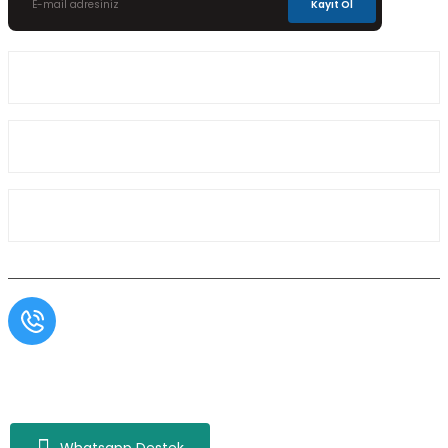
Kayıt Ol
Üyelik
Kurumsal
Alışveriş
Müşteri Hizmetleri
0554 566 09 16 / Sprinter Vito 0554 566 09 17
Copyright© Aslı Otomotiv, Tüm Hakları Saklıdır. Kredi kartı bilgileriniz 256bit SSL
sertifikası ile korunmaktadır.
Whatsapp Destek