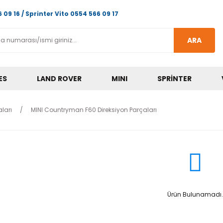
 09 16 / Sprinter Vito 0554 566 09 17
ARA
ES
LAND ROVER
MINI
SPRINTER
ları
MINI Countryman F60 Direksiyon Parçaları
Ürün Bulunamadı.