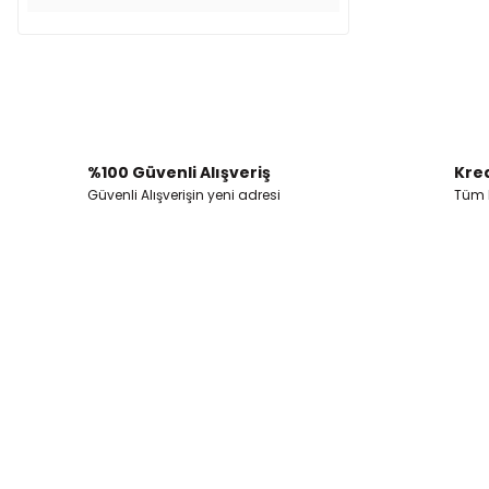
%100 Güvenli Alışveriş
Kred
Güvenli Alışverişin yeni adresi
Tüm k
İkitelli OSB Mah. Bağcılar Güngören Sanayi Sitesi Beyaz Tower No:8
Başakşehir / İstanbul