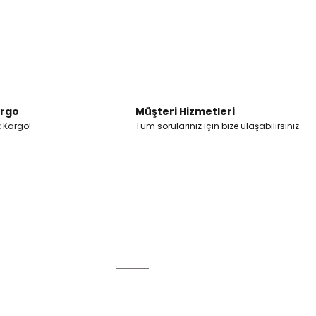
argo
Müşteri Hizmetleri
z Kargo!
Tüm sorularınız için bize ulaşabilirsiniz
Alışveriş
Mesafeli Satış Sözleşmesi
Gizlilik ve Güvenlik