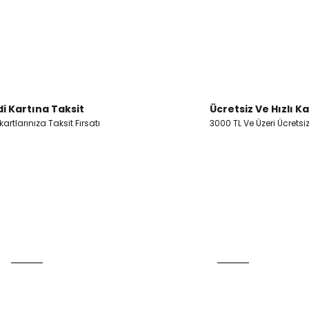
i Kartına Taksit
Ücretsiz Ve Hızlı K
artlarınıza Taksit Fırsatı
3000 TL Ve Üzeri Ücretsi
Üyelik
Kurumsal
Yeni Üyelik
İletişim
Üye Girişi
İletişim Formu