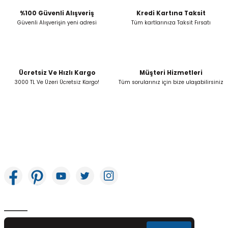
%100 Güvenli Alışveriş
Kredi Kartına Taksit
Güvenli Alışverişin yeni adresi
Tüm kartlarınıza Taksit Fırsatı
Ücretsiz Ve Hızlı Kargo
Müşteri Hizmetleri
3000 TL Ve Üzeri Ücretsiz Kargo!
Tüm sorularınız için bize ulaşabilirsiniz
İkitelli OSB Mah. Bağcılar Güngören Sanayi Sitesi Beyaz Tower No:8 Başakşehir /
İstanbul
E-Bülten Aboneliği