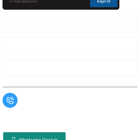
Kayıt Ol
Üyelik
Kurumsal
Alışveriş
Müşteri Hizmetleri
0554 566 09 16 / Sprinter Vito 0554 566 09 17
Copyright© Aslı Otomotiv, Tüm Hakları Saklıdır. Kredi kartı bilgileriniz 256bit SSL
sertifikası ile korunmaktadır.
Whatsapp Destek