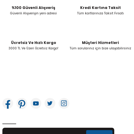
%100 Güvenli Alışveriş
Kredi Kartına Taksit
Güvenli Alışverişin yeni adresi
Tüm kartlarınıza Taksit Fırsatı
Ücretsiz Ve Hızlı Kargo
Müşteri Hizmetleri
3000 TL Ve Üzeri Ücretsiz Kargo!
Tüm sorularınız için bize ulaşabilirsiniz
İkitelli OSB Mah. Bağcılar Güngören Sanayi Sitesi Beyaz Tower No:8 Başakşehir /
İstanbul
E-Bülten Aboneliği