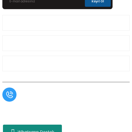
Kayıt Ol
Üyelik
Kurumsal
Alışveriş
Müşteri Hizmetleri
0554 566 09 16 / Sprinter Vito 0554 566 09 17
Copyright© Aslı Otomotiv, Tüm Hakları Saklıdır. Kredi kartı bilgileriniz 256bit SSL
sertifikası ile korunmaktadır.
Whatsapp Destek